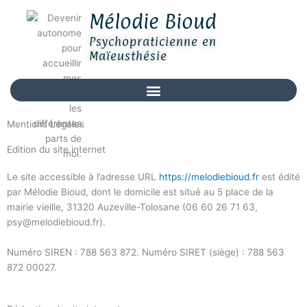
Aller
Mélodie Bioud
au
contenu
Psychopraticienne en
Maïeusthésie
Mentions Légales
Edition du site internet
Le site accessible à l’adresse URL
https://melodiebioud.fr
est édité
par Mélodie Bioud, dont le domicile est situé au 5 place de la
mairie vieille, 31320 Auzeville-Tolosane (06 60 26 71 63,
psy@melodiebioud.fr).
Numéro SIREN : 788 563 872. Numéro SIRET (siège) : 788 563
872 00027.